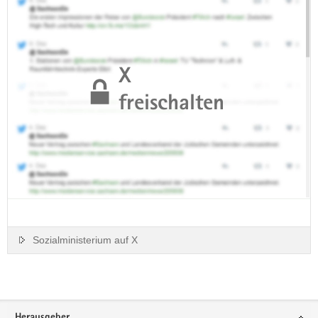
X
freischalten
Sozialministerium auf X
Footer-
Herausgeber