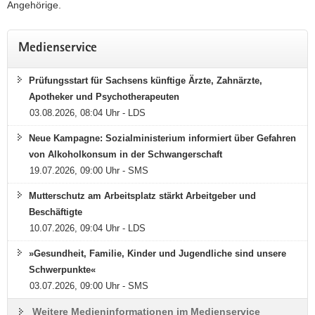
Suchtbericht
Angehörige.
Der Bericht der Staatsregierung liefert Zahlen zu
Medienservice
Drogenkonsum und Sucht und gibt einen Einblick in die
Aktivitäten der Suchthilfe im Freistaat Sachsen.
Prüfungsstart für Sachsens künftige Ärzte, Zahnärzte,
Apotheker und Psychotherapeuten
Bericht bestellen oder online lesen
03.08.2026, 08:04 Uhr - LDS
Neue Kampagne: Sozialministerium informiert über Gefahren
von Alkoholkonsum in der Schwangerschaft
19.07.2026, 09:00 Uhr - SMS
Mutterschutz am Arbeitsplatz stärkt Arbeitgeber und
Beschäftigte
10.07.2026, 09:04 Uhr - LDS
»Gesundheit, Familie, Kinder und Jugendliche sind unsere
Schwerpunkte«
Suchtprävention auf vier Rädern
03.07.2026, 09:00 Uhr - SMS
Weitere Medieninformationen im Medienservice