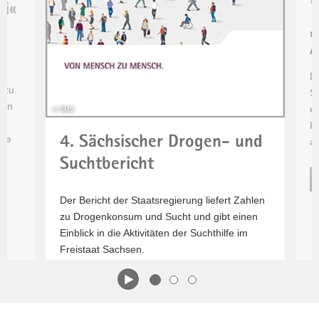
ei«
SUCHT
a
DICH
v
»
Zum
i
A
Video
g
Di
a
 zu
Su
t
gen
ei
© SMS
i
K
o
che
4. Sächsischer Drogen- und
a
n
Suchtbericht
Der Bericht der Staatsregierung liefert Zahlen
zu Drogenkonsum und Sucht und gibt einen
Einblick in die Aktivitäten der Suchthilfe im
Freistaat Sachsen.
Bericht bestellen oder online lesen