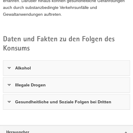
erfahren. Darüber hinaus können gesundheitliche Gefährdungen
a
auch durch substanzbedingte Verkehrsunfälle und
v
Gewaltanwendungen auftreten.
i
g
a
Daten und Fakten zu den Folgen des
t
Konsums
i
o
n
Alkohol
Illegale Drogen
Gesundheitliche und Soziale Folgen bei Dritten
Footer-
Herausgeber