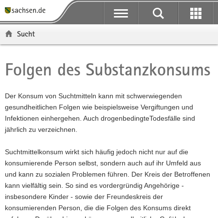
P
P
H
F
o
o
a
o
r
r
u
o
Sucht
t
t
p
t
a
a
t
e
l
l
i
r
Folgen des Substanzkonsums
Hauptinhalt
ü
n
n
-
b
a
h
B
e
v
a
e
Der Konsum von Suchtmitteln kann mit schwerwiegenden
r
i
l
r
gesundheitlichen Folgen wie beispielsweise Vergiftungen und
g
g
t
e
Infektionen einhergehen. Auch drogenbedingteTodesfälle sind
r
a
i
jährlich zu verzeichnen.
e
t
c
i
i
h
Suchtmittelkonsum wirkt sich häufig jedoch nicht nur auf die
f
o
konsumierende Person selbst, sondern auch auf ihr Umfeld aus
e
n
und kann zu sozialen Problemen führen. Der Kreis der Betroffenen
n
kann vielfältig sein. So sind es vordergründig Angehörige -
d
insbesondere Kinder - sowie der Freundeskreis der
e
konsumierenden Person, die die Folgen des Konsums direkt
N